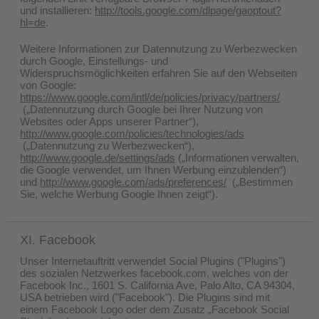
und installieren:
http://tools.google.com/dlpage/gaoptout?
hl=de
.
Weitere Informationen zur Datennutzung zu Werbezwecken
durch Google, Einstellungs- und
Widerspruchsmöglichkeiten erfahren Sie auf den Webseiten
von Google:
https://www.google.com/intl/de/policies/privacy/partners/
(„Datennutzung durch Google bei Ihrer Nutzung von
Websites oder Apps unserer Partner“),
http://www.google.com/policies/technologies/ads
(„Datennutzung zu Werbezwecken“),
http://www.google.de/settings/ads
(„Informationen verwalten,
die Google verwendet, um Ihnen Werbung einzublenden“)
und
http://www.google.com/ads/preferences/
(„Bestimmen
Sie, welche Werbung Google Ihnen zeigt“).
XI. Facebook
Unser Internetauftritt verwendet Social Plugins ("Plugins")
des sozialen Netzwerkes facebook.com, welches von der
Facebook Inc., 1601 S. California Ave, Palo Alto, CA 94304,
USA betrieben wird ("Facebook"). Die Plugins sind mit
einem Facebook Logo oder dem Zusatz „Facebook Social