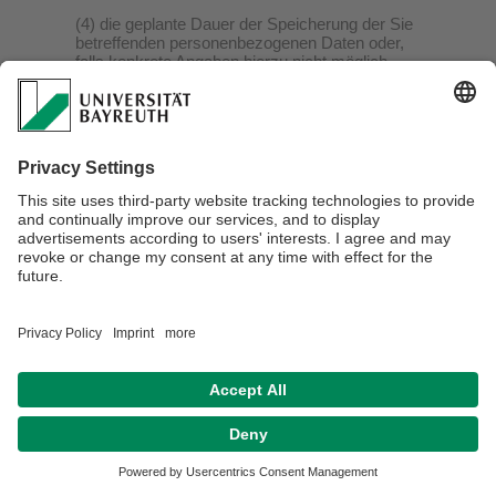
(4) die geplante Dauer der Speicherung der Sie
betreffenden personenbezogenen Daten oder,
falls konkrete Angaben hierzu nicht möglich
sind, Kriterien für die Festlegung der
Speicherdauer;
(5) das Bestehen eines Rechts auf Berichtigung
oder Löschung der Sie betreffenden
personenbezogenen Daten, eines Rechts auf
Einschränkung der Verarbeitung durch den
Verantwortlichen oder eines
Widerspruchsrechts gegen diese Verarbeitung;
(6) das Bestehen eines Beschwerderechts bei
einer Aufsichtsbehörde;
(7) alle verfügbaren Informationen über die
Herkunft der Daten, wenn die
personenbezogenen Daten nicht bei der
betroffenen Person erhoben werden;
(8) das Bestehen einer automatisierten
Entscheidungsfindung einschließlich Profiling
gemäß Art. 22 Abs. 1 und 4 DSGVO und –
zumindest in diesen Fällen – aussagekräftige